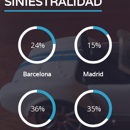
SINIESTRALIDAD
24%
15%
Barcelona
Madrid
36%
35%