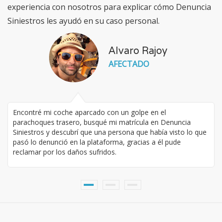
experiencia con nosotros para explicar cómo Denuncia
Siniestros les ayudó en su caso personal.
Alvaro Rajoy
Jordi Pérez
Elena Palacín
AFECTADO
INFRACTOR
AFECTADA
Encontré mi coche aparcado con un golpe en el
Aparcando mi vehículo le di un golpe a una moto sin querer y
parachoques trasero, busqué mi matrícula en Denuncia
la tiré al suelo. Conociendo Denuncia Siniestro denuncié mi
Siniestros y descubrí que una persona que había visto lo que
propia infracción en la plataforma para que el afectado
pasó lo denunció en la plataforma, gracias a él pude
pueda encontrarme.
reclamar por los daños sufridos.